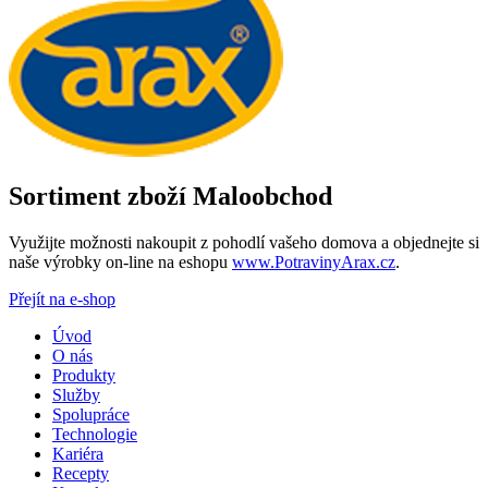
Sortiment zboží Maloobchod
Využijte možnosti nakoupit z pohodlí vašeho domova a objednejte si
naše výrobky on-line na eshopu
www.PotravinyArax.cz
.
Přejít na e-shop
Úvod
O nás
Produkty
Služby
Spolupráce
Technologie
Kariéra
Recepty