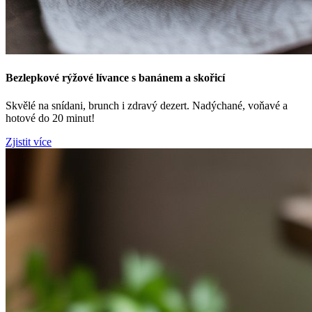
Bezlepkové rýžové lívance s banánem a skořicí
Skvělé na snídani, brunch i zdravý dezert. Nadýchané, voňavé a
hotové do 20 minut!
Zjistit více