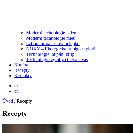
Moderní technologie balení
Moderní technologie mletí
Laboratoř na testování lepku
NOXY – Ekologická fumigace plodin
Technologie loupání krup
Technologie výroby chléba lavaš
Kariéra
Recepty
Kontakty
cz
en
Úvod
/
Recepty
Recepty