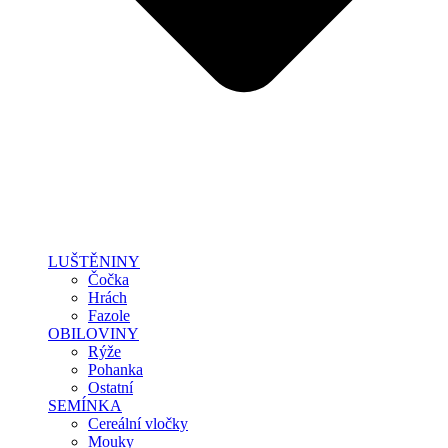
LUŠTĚNINY
Čočka
Hrách
Fazole
OBILOVINY
Rýže
Pohanka
Ostatní
SEMÍNKA
Cereální vločky
Mouky