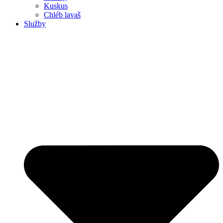
Kuskus
Chléb lavaš
Služby