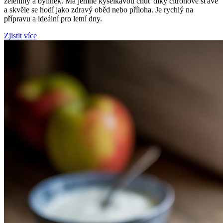
zeleniny a bylinek. Má jemně kyselkavou chuť díky citronové šťávě
a skvěle se hodí jako zdravý oběd nebo příloha. Je rychlý na
přípravu a ideální pro letní dny.
Zjistit více