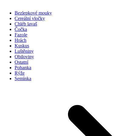
Bezlepkové mouky
Cereální vločky
Chléb lavaš
Čočka
Fazole
Hrách
Kuskus
Luštěniny
Obiloviny
Ostatní
Pohanka
Rýže
Semínka