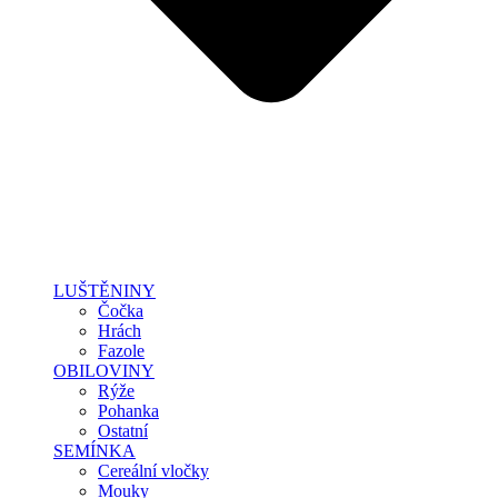
LUŠTĚNINY
Čočka
Hrách
Fazole
OBILOVINY
Rýže
Pohanka
Ostatní
SEMÍNKA
Cereální vločky
Mouky