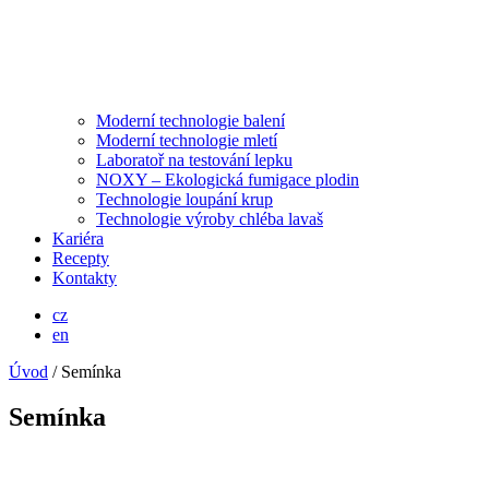
Moderní technologie balení
Moderní technologie mletí
Laboratoř na testování lepku
NOXY – Ekologická fumigace plodin
Technologie loupání krup
Technologie výroby chléba lavaš
Kariéra
Recepty
Kontakty
cz
en
Úvod
/
Semínka
Semínka