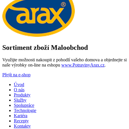
Sortiment zboží Maloobchod
Využijte možnosti nakoupit z pohodlí vašeho domova a objednejte si
naše výrobky on-line na eshopu
www.PotravinyArax.cz
.
Přejít na e-shop
Úvod
O nás
Produkty
Služby
Spolupráce
Technologie
Kariéra
Recepty
Kontakty