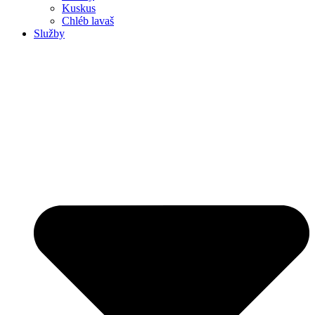
Kuskus
Chléb lavaš
Služby