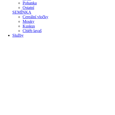
Pohanka
Ostatní
SEMÍNKA
Cereální vločky
Mouky
Kuskus
Chléb lavaš
Služby