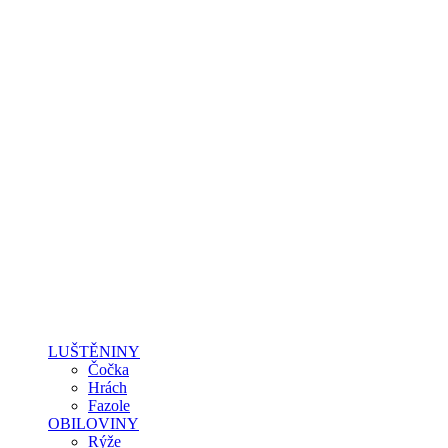
LUŠTĚNINY
Čočka
Hrách
Fazole
OBILOVINY
Rýže