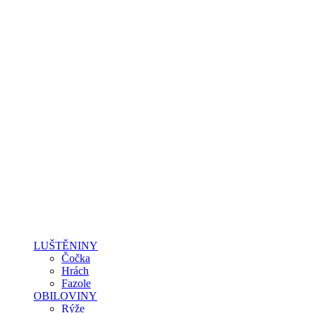
LUŠTĚNINY
Čočka
Hrách
Fazole
OBILOVINY
Rýže