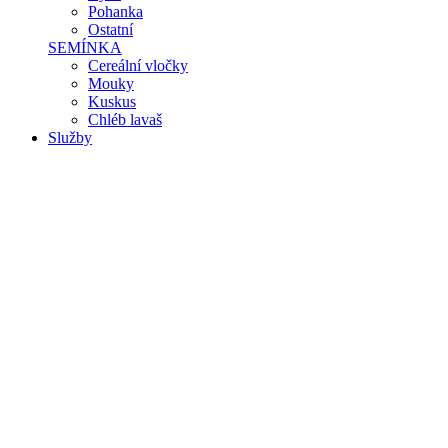
Pohanka
Ostatní
SEMÍNKA
Cereální vločky
Mouky
Kuskus
Chléb lavaš
Služby