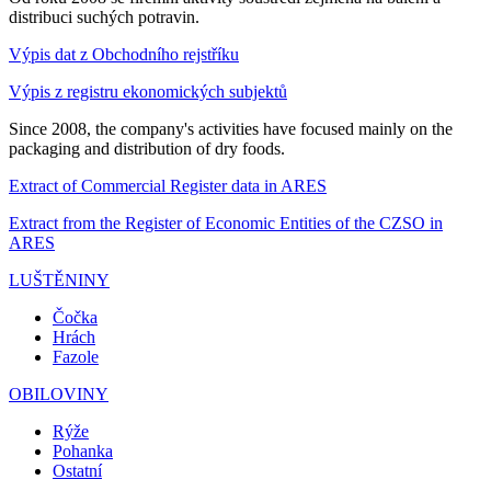
distribuci suchých potravin.
Výpis dat z Obchodního rejstříku
Výpis z registru ekonomických subjektů
Since 2008, the company's activities have focused mainly on the
packaging and distribution of dry foods.
Extract of Commercial Register data in ARES
Extract from the Register of Economic Entities of the CZSO in
ARES
LUŠTĚNINY
Čočka
Hrách
Fazole
OBILOVINY
Rýže
Pohanka
Ostatní