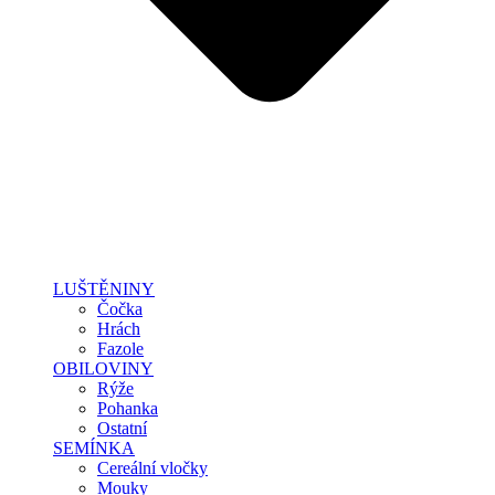
LUŠTĚNINY
Čočka
Hrách
Fazole
OBILOVINY
Rýže
Pohanka
Ostatní
SEMÍNKA
Cereální vločky
Mouky