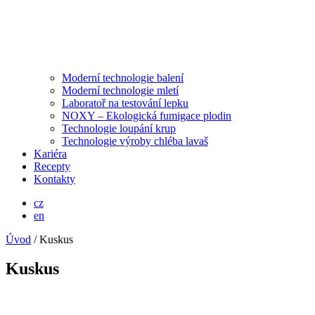
Moderní technologie balení
Moderní technologie mletí
Laboratoř na testování lepku
NOXY – Ekologická fumigace plodin
Technologie loupání krup
Technologie výroby chléba lavaš
Kariéra
Recepty
Kontakty
cz
en
Úvod
/
Kuskus
Kuskus