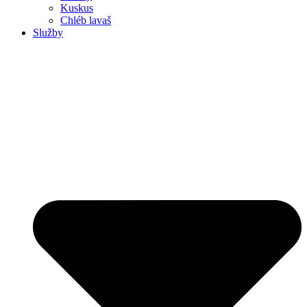
Kuskus
Chléb lavaš
Služby