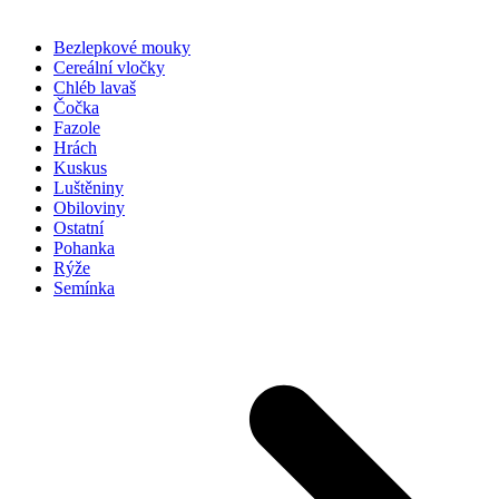
Bezlepkové mouky
Cereální vločky
Chléb lavaš
Čočka
Fazole
Hrách
Kuskus
Luštěniny
Obiloviny
Ostatní
Pohanka
Rýže
Semínka