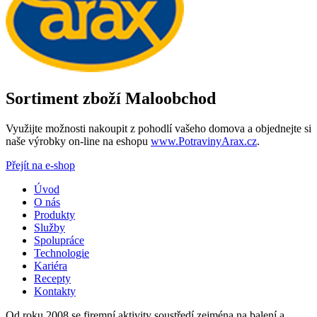
Sortiment zboží Maloobchod
Využijte možnosti nakoupit z pohodlí vašeho domova a objednejte si
naše výrobky on-line na eshopu
www.PotravinyArax.cz
.
Přejít na e-shop
Úvod
O nás
Produkty
Služby
Spolupráce
Technologie
Kariéra
Recepty
Kontakty
Od roku 2008 se firemní aktivity soustředí zejména na balení a