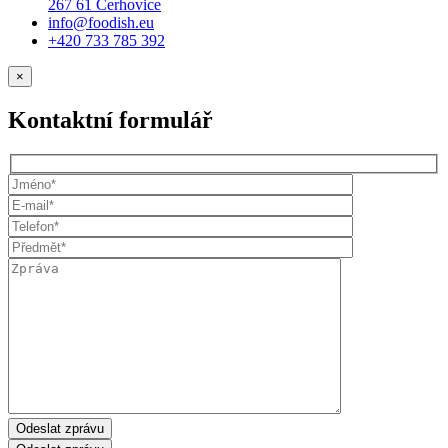
267 61 Cerhovice
info@foodish.eu
+420 733 785 392
×
Kontaktní formulář
Odeslat zprávu